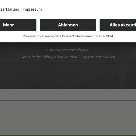
sciutto Crudo di Parma inkl. Beilagensalat
e vom Grill mit Kartoffeln inkl.Beilagensalat
Änderungen vorbehalten
Gerichte des Mittagstisch können Sie gerne vorbestellen