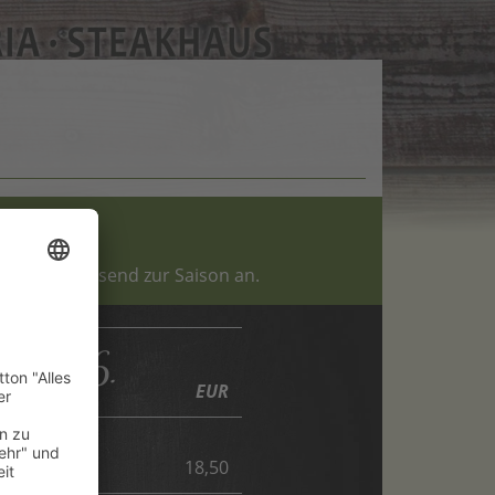
che Ideen passend zur Saison an.
..2026.
EUR
18,50