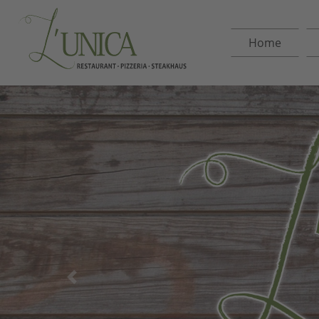
(curren
Home