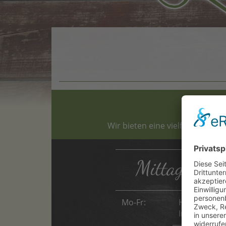
Wir bieten eine vielfältige Küc
Mittagstis
Mo-Fr:
Hausgemacht
Inkl. Beilage