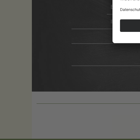
Bufala e Pro
Ibericokarre