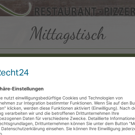
Mittagstisch
Wöchentlich wechselnde Gerichte.
he mit Gerichten für alle Geschmäcker und frische kulinaris
ch vom.03.08.2026 bis 07 .08
e Ravioli mit Garnele-Zucchini Füllung
nsalat